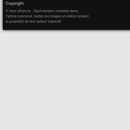
Copyright
© Voix-off-pro.tv - Sauf mention contraire dans
l'article concerné, toutes les images et vidéos restent
la propriété de leur auteur respectif.