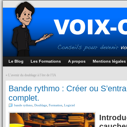
Le Blog
Les Formations
A propos
Mentions légales
«
L’avenir du doublage à l’ère de l’IA
Bande rythmo : Créer ou S’entra
complet.
bande rythmo
,
Doublage
,
Formation
,
Logiciel
Introdu
cauche