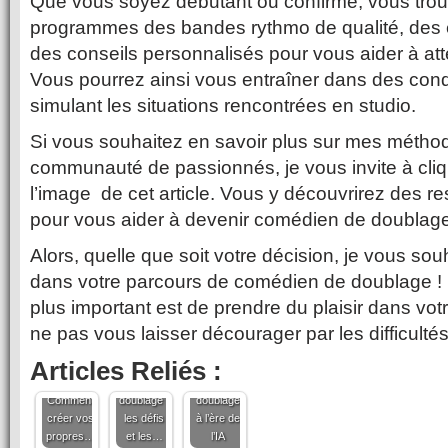
Que vous soyez débutant ou confirmé, vous tro
programmes des bandes rythmo de qualité, des e
des conseils personnalisés pour vous aider à atte
Vous pourrez ainsi vous entraîner dans des cond
simulant les situations rencontrées en studio.
Si vous souhaitez en savoir plus sur mes méthod
communauté de passionnés, je vous invite à cliqu
l’image de cet article. Vous y découvrirez des r
pour vous aider à devenir comédien de doublage
Alors, quelle que soit votre décision, je vous s
dans votre parcours de comédien de doublage ! E
plus important est de prendre du plaisir dans vot
ne pas vous laisser décourager par les difficultés
Devenir
Articles Reliés :
Doublage
comédien
L’avenir
créatif :
de
du
Comment
doublage :
doublage
créer vos
les défis
à l’ère de
propres…
et les…
l’IA