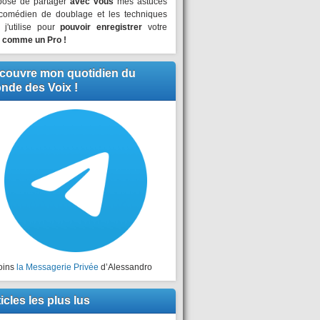
pose de partager
avec vous
mes astuces
comédien de doublage et les techniques
 j'utilise pour
pouvoir enregistrer
votre
x
comme un Pro !
couvre mon quotidien du
nde des Voix !
oins
la Messagerie Privée
d’Alessandro
icles les plus lus