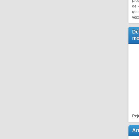
pro
de 
que
voi
Dé
mo
Rej
Art