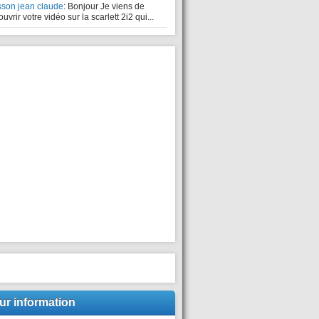
sson jean claude
: Bonjour Je viens de
uvrir votre vidéo sur la scarlett 2i2 qui...
ur information