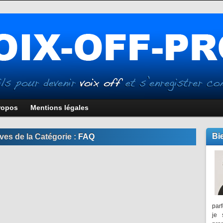
ropos
Mentions légales
Bi
ves de la Catégorie :
FAQ
parf
je 