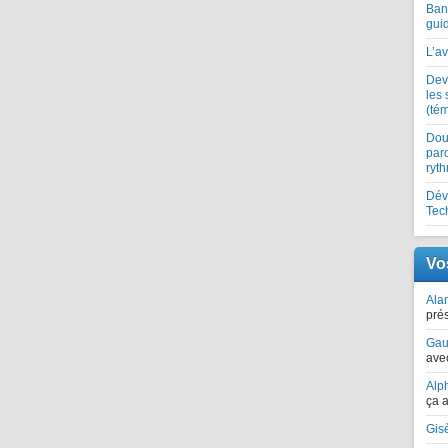
Ban
gui
L’av
Dev
les 
(té
Dou
paro
ryt
Dév
Tec
Vo
Alan
prés
Gau
avec
Alp
ça a
Gis