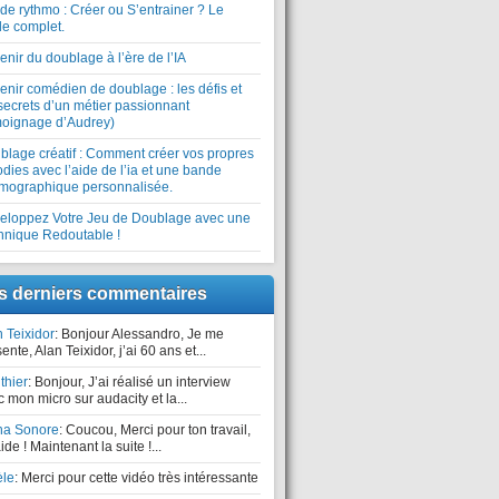
de rythmo : Créer ou S’entrainer ? Le
de complet.
enir du doublage à l’ère de l’IA
enir comédien de doublage : les défis et
secrets d’un métier passionnant
moignage d’Audrey)
blage créatif : Comment créer vos propres
dies avec l’aide de l’ia et une bande
hmographique personnalisée.
eloppez Votre Jeu de Doublage avec une
hnique Redoutable !
s derniers commentaires
 Teixidor
: Bonjour Alessandro, Je me
ente, Alan Teixidor, j’ai 60 ans et...
thier
: Bonjour, J’ai réalisé un interview
 mon micro sur audacity et la...
ha Sonore
: Coucou, Merci pour ton travail,
ide ! Maintenant la suite !...
èle
: Merci pour cette vidéo très intéressante