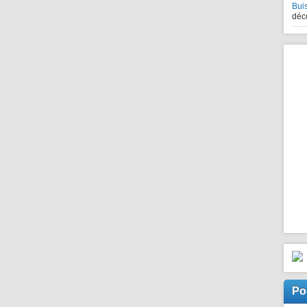
Bui
déco
Po