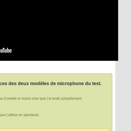
ences des deux modèles de microphone du test.
our d’oreille le moins cher que j’ai testé actuellement.
que j’utilise en spectacle.