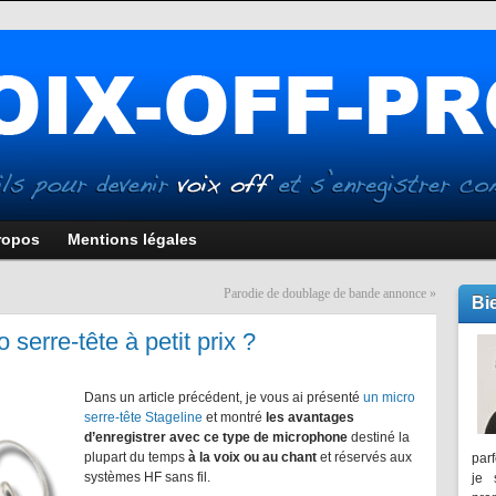
ropos
Mentions légales
Parodie de doublage de bande annonce
»
Bi
 serre-tête à petit prix ?
Dans un article précédent, je vous ai présenté
un micro
serre-tête Stageline
et montré
les avantages
d’enregistrer avec ce type de microphone
destiné la
plupart du temps
à la voix ou au chant
et réservés aux
parf
systèmes HF sans fil.
je 