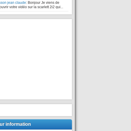
sson jean claude
: Bonjour Je viens de
uvrir votre vidéo sur la scarlett 2i2 qui...
ur information