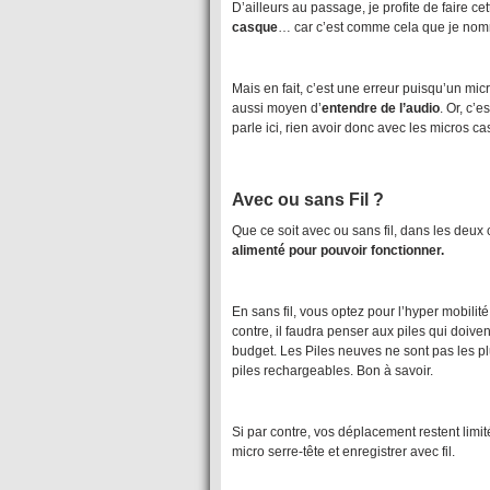
D’ailleurs au passage, je profite de faire c
casque
… car c’est comme cela que je nom
Mais en fait, c’est une erreur puisqu’un mic
aussi moyen d’
entendre de l’audio
. Or, c’
parle ici, rien avoir donc avec les micros 
Avec ou sans Fil ?
Que ce soit avec ou sans fil, dans les deux 
alimenté pour pouvoir fonctionner.
En sans fil, vous optez pour l’hyper mobilit
contre, il faudra penser aux piles qui doiv
budget. Les Piles neuves ne sont pas les pl
piles rechargeables. Bon à savoir.
Si par contre, vos déplacement restent limi
micro serre-tête et enregistrer avec fil.