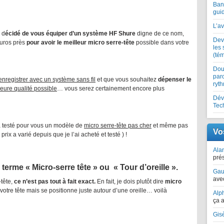
Ban
gui
L’av
 d
écidé de vous équiper d’un système HF Shure
digne de ce nom,
Dev
euros près
pour avoir le meilleur micro serre-tête
possible dans votre
les 
(té
Dou
paro
enregistrer avec un système sans fil
et que vous souhaitez
dépenser le
ryt
leure qualité possible
… vous serez certainement encore plus
Dév
Tec
 a testé pour vous un modèle de
micro serre-tête pas cher
et même pas
Vo
 prix a varié depuis que je l’ai acheté et testé ) !
Alan
prés
terme « Micro-serre tête » ou « Tour d’oreille ».
Gau
avec
-tête,
ce n’est pas tout à fait exact.
En fait, je dois plutôt dire
micro
e votre tête mais se positionne juste autour d’une oreille… voilà
Alp
ça a
Gis