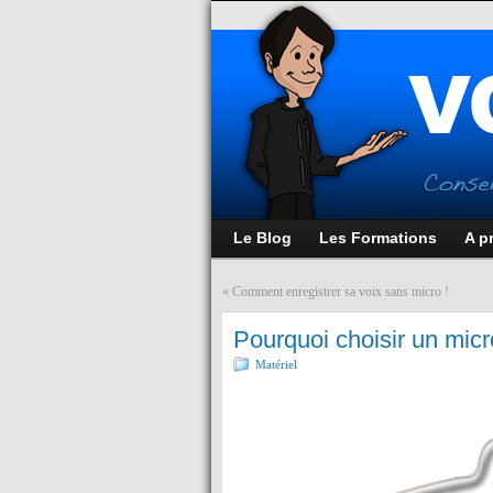
Le Blog
Les Formations
A p
«
Comment enregistrer sa voix sans micro !
Pourquoi choisir un micro
Matériel