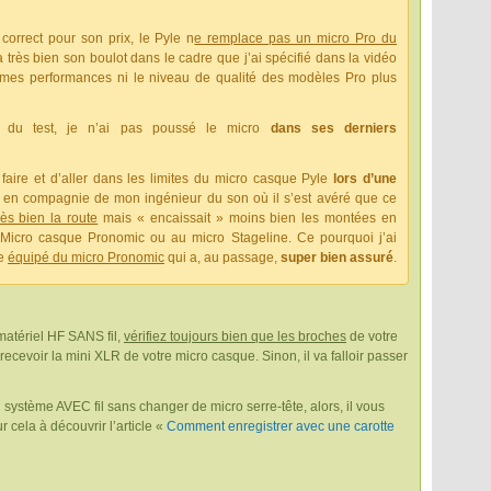
 correct pour son prix, le Pyle n
e remplace pas un micro Pro du
a très bien son boulot dans le cadre que j’ai spécifié dans la vidéo
mes performances ni le niveau de qualité des modèles Pro plus
e du test, je n’ai pas poussé le micro
dans ses derniers
 faire et d’aller dans les limites du micro casque Pyle
lors d’une
en compagnie de mon ingénieur du son où il s’est avéré que ce
ès bien la route
mais « encaissait » moins bien les montées en
icro casque Pronomic ou au micro Stageline. Ce pourquoi j’ai
le
équipé du micro Pronomic
qui a, au passage,
super bien assuré
.
matériel HF SANS fil,
vérifiez toujours bien que les broches
de votre
ecevoir la mini XLR de votre micro casque. Sinon, il va falloir passer
 système AVEC fil sans changer de micro serre-tête, alors, il vous
r cela à découvrir l’article «
Comment enregistrer avec une carotte