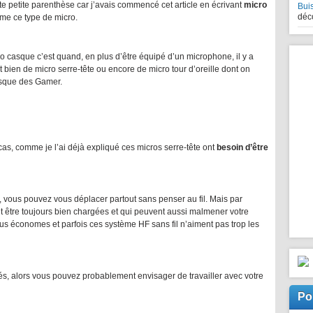
ette petite parenthèse car j’avais commencé cet article en écrivant
micro
Bui
déco
me ce type de micro.
ro casque c’est quand, en plus d’être équipé d’un microphone, il y a
est bien de micro serre-tête ou encore de micro tour d’oreille dont on
casque des Gamer.
cas, comme je l’ai déjà expliqué ces micros serre-tête ont
besoin d’être
é, vous pouvez vous déplacer partout sans penser au fil. Mais par
ent être toujours bien chargées et qui peuvent aussi malmener votre
us économes et parfois ces système HF sans fil n’aiment pas trop les
tés, alors vous pouvez probablement envisager de travailler avec votre
Po