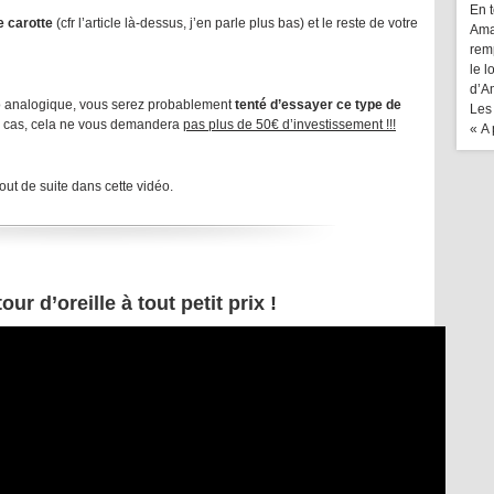
En 
 carotte
(cfr l’article là-dessus, j’en parle plus bas) et le reste de votre
Amaz
rem
le 
d’Am
ro analogique, vous serez probablement
tenté d’essayer ce type de
Les
re cas, cela ne vous demandera
pas plus de 50€ d’investissement !!!
« A
out de suite dans cette vidéo.
ur d’oreille à tout petit prix !