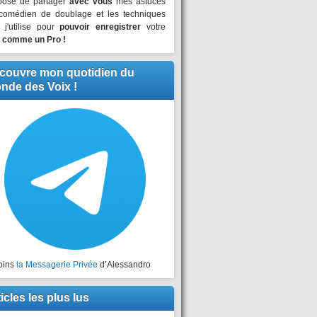
pose de partager
avec vous
mes astuces
comédien de doublage et les techniques
 j'utilise pour
pouvoir enregistrer
votre
x
comme un Pro !
couvre mon quotidien du
nde des Voix !
oins
la Messagerie Privée
d’Alessandro
icles les plus lus