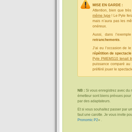
MISE EN GARDE :
Attention, bien que très
même type
! Le Pyle fer
mais n’aura pas les mê
onéreux.
Aussi, dans l’exempl
retranchements
.
J’ai eu l’occasion de le
répétition de spectacle
Pyle PMEMS10 tenait tr
puissance comparé au M
préféré jouer le spectac
NB :
Si vous enregistrez avec du 
émetteur sont biens prévues pour r
par des adaptateurs.
Et si vous souhaitez passer par un
faut une carotte. Je vous invite pou
Pronomic P2
« .