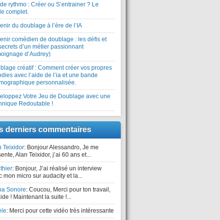
de rythmo : Créer ou S’entrainer ? Le
de complet.
enir du doublage à l’ère de l’IA
enir comédien de doublage : les défis et
secrets d’un métier passionnant
moignage d’Audrey)
blage créatif : Comment créer vos propres
dies avec l’aide de l’ia et une bande
hmographique personnalisée.
eloppez Votre Jeu de Doublage avec une
hnique Redoutable !
s derniers commentaires
 Teixidor
: Bonjour Alessandro, Je me
ente, Alan Teixidor, j’ai 60 ans et...
thier
: Bonjour, J’ai réalisé un interview
 mon micro sur audacity et la...
ha Sonore
: Coucou, Merci pour ton travail,
ide ! Maintenant la suite !...
èle
: Merci pour cette vidéo très intéressante