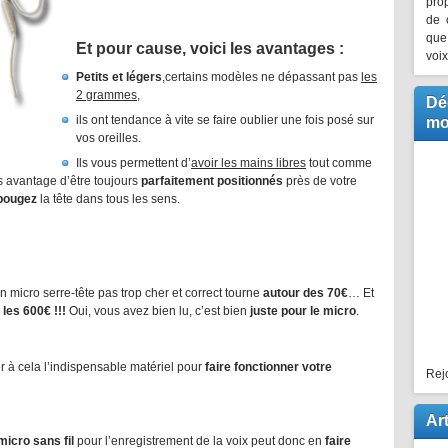
pro
de 
que
Et pour cause, voici les avantages :
voi
Petits et légers
,certains modèles ne dépassant pas
les
2 grammes
,
Dé
ils ont tendance à vite se faire oublier une fois posé sur
mo
vos oreilles.
Ils vous permettent d’
avoir les mains libres
tout comme
s avantage d’être toujours
parfaitement positionnés
près de votre
bougez
la tête dans tous les sens.
n micro serre-tête pas trop cher et correct tourne
autour des 70€
… Et
 les 600€ !!!
Oui, vous avez bien lu, c’est bien
juste pour le micro
.
er à cela l’indispensable matériel pour
faire fonctionner votre
Rej
Art
micro sans fil
pour l’enregistrement de la voix peut donc en
faire