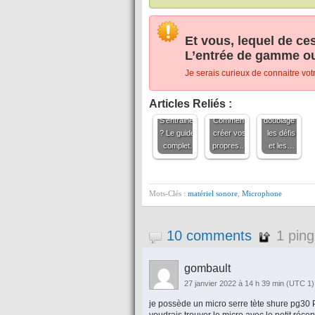
Et vous, lequel de c
L’entrée de gamme ou
Je serais curieux de connaitre vo
Bande
Devenir
rythmo :
Doublage
comédien
Articles Reliés :
Créer ou
créatif :
de
S’entrainer
Comment
doublage :
? Le guide
créer vos
les défis
complet.
propres…
et les…
Mots-Clés :
matériel sonore
,
Microphone
10 comments
1 ping
gombault
27 janvier 2022 à 14 h 39 min
(UTC 1)
je possède un micro serre tète shure pg30 P